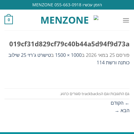
Ski
הזמן עכשיו 055-663-0918 MENZONE
t
conten
0
019cf31d829cf79c40b44a5d94f9d73a
פורסם
25 במאי 2026
ב
1000 × 1500
ב
טישרט ג'רזי 25 שילוב
כותנה ורשת 114
גם התגובות וגם הtrackbacks סגורים כרגע.
←
הקודם
הבא
→