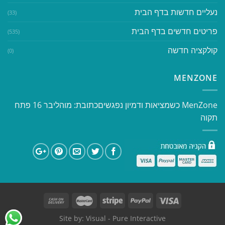
נעליים חדשות בדף הבית
(33)
פריטים חדשים בדף הבית
(535)
קולקציה חדשה
(0)
MENZONE
​​MenZone כשמציאות ודמיון נפגשים​ כתובת: מוהליבר 16 פתח
תקוה
Site by:
Visual
- Pure Interactive