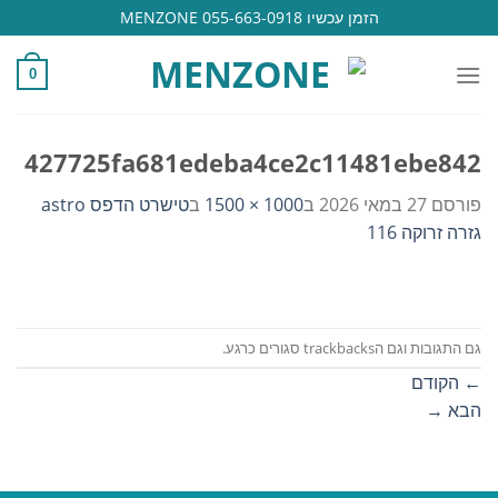
Ski
הזמן עכשיו 055-663-0918 MENZONE
t
conten
0
427725fa681edeba4ce2c11481ebe842
פורסם
27 במאי 2026
ב
1000 × 1500
ב
טישרט הדפס astro
גזרה זרוקה 116
גם התגובות וגם הtrackbacks סגורים כרגע.
←
הקודם
הבא
→