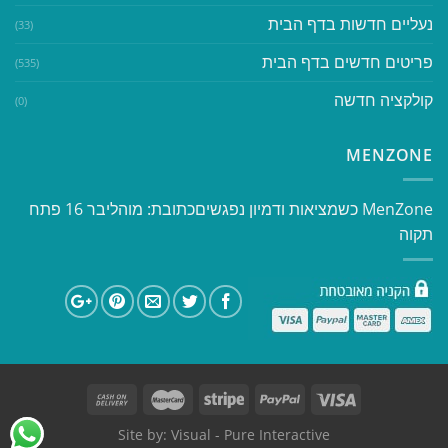
נעליים חדשות בדף הבית
(33)
פריטים חדשים בדף הבית
(535)
קולקציה חדשה
(0)
MENZONE
​​MenZone כשמציאות ודמיון נפגשים​ כתובת: מוהליבר 16 פתח
תקוה
Site by:
Visual
- Pure Interactive