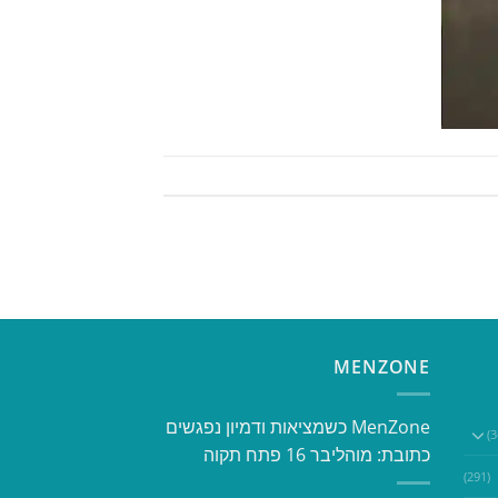
MENZONE
​​MenZone כשמציאות ודמיון נפגשים​
כתובת: מוהליבר 16 פתח תקוה
(291)