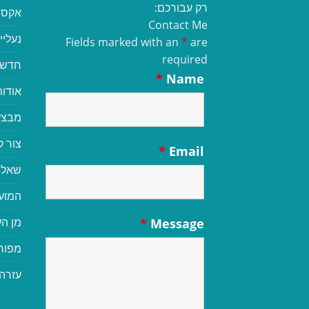
רק עבורכם:
אקסס
Contact Me
נעליי
Fields marked with an
*
are
required
חדשי
*
Name
אודות
מבצע
צור 
*
Email
שאלו
המוע
מן הע
*
Message
מפור
עזרה