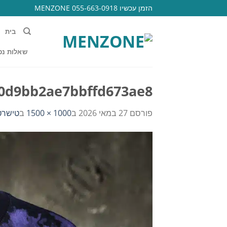
Ski
הזמן עכשיו 055-663-0918 MENZONE
t
conten
בית
שאלות נפ
0d9bb2ae7bbffd673ae8
פורסם
27 במאי 2026
ב
1000 × 1500
ב
טישרט tie dye צבעונית גזרה ז