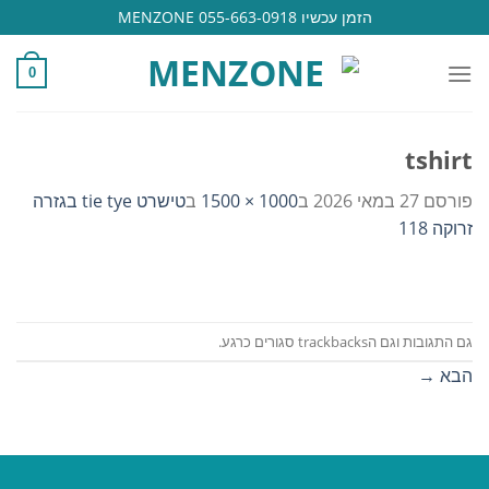
Ski
הזמן עכשיו 055-663-0918 MENZONE
t
conten
0
tshirt
פורסם
27 במאי 2026
ב
1000 × 1500
ב
טישרט tie tye בגזרה
זרוקה 118
גם התגובות וגם הtrackbacks סגורים כרגע.
הבא
→