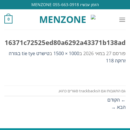
Ski
הזמן עכשיו 055-663-0918 MENZONE
t
conten
0
16371c72525ed80a6292a43371b138ad
פורסם
27 במאי 2026
ב
1000 × 1500
ב
טישרט tie tye בגזרה
זרוקה 118
גם התגובות וגם הtrackbacks סגורים כרגע.
←
הקודם
הבא
→