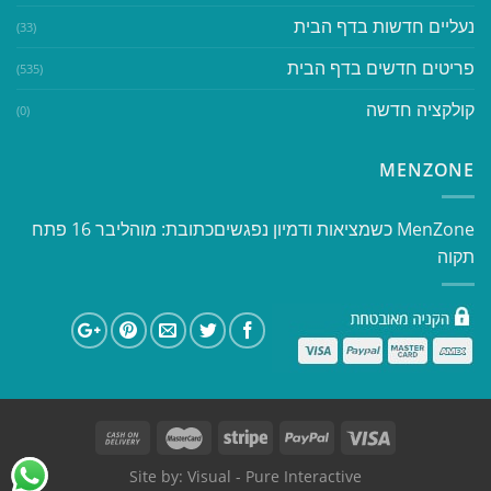
נעליים חדשות בדף הבית
(33)
פריטים חדשים בדף הבית
(535)
קולקציה חדשה
(0)
MENZONE
​​MenZone כשמציאות ודמיון נפגשים​ כתובת: מוהליבר 16 פתח
תקוה
Site by:
Visual
- Pure Interactive