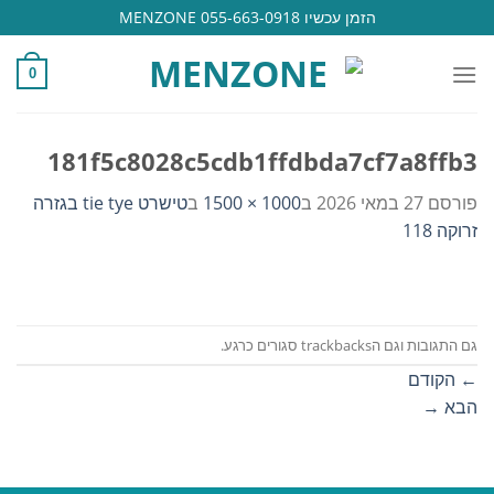
Ski
הזמן עכשיו 055-663-0918 MENZONE
t
conten
0
181f5c8028c5cdb1ffdbda7cf7a8ffb3
פורסם
27 במאי 2026
ב
1000 × 1500
ב
טישרט tie tye בגזרה
זרוקה 118
גם התגובות וגם הtrackbacks סגורים כרגע.
←
הקודם
הבא
→