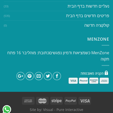
נעליים חדשות בדף הבית
(33)
פריטים חדשים בדף הבית
(535)
קולקציה חדשה
(0)
MENZONE
​​MenZone כשמציאות ודמיון נפגשים​ כתובת: מוהליבר 16 פתח
תקוה
Site by:
Visual
- Pure Interactive