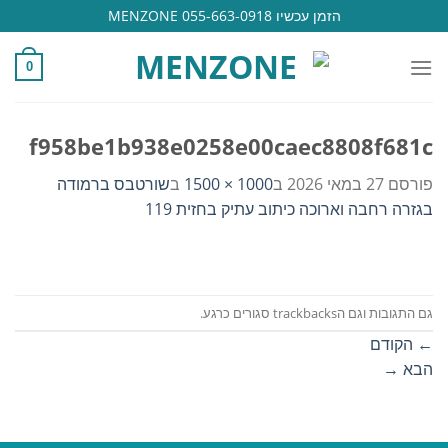
Ski
הזמן עכשיו 055-663-0918 MENZONE
t
conten
0
f958be1b938e0258e00caec8808f681c
פורסם
27 במאי 2026
ב
1000 × 1500
ב
שורטבס ברמודה
בגזרה רחבה וארוכה כיתוב עתיק בחזית 119
גם התגובות וגם הtrackbacks סגורים כרגע.
←
הקודם
הבא
→