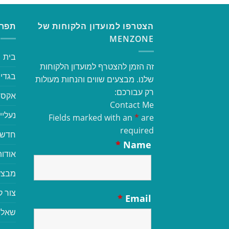
הצטרפו למועדון הלקוחות של
תפרי
MENZONE
בית
זה הזמן להצטרף למועדון הלקוחות
בגדי 
שלנו. מבצעים שווים והנחות מעולות
רק עבורכם:
אקסס
Contact Me
נעליי
Fields marked with an
*
are
required
חדשי
*
Name
אודות
מבצע
צור 
*
Email
שאלו