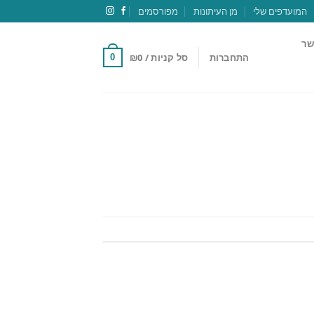
המועדפים שלי
מן העיתונות
מפורסמים
שר
התחברות
סל קניות /
0
₪
0