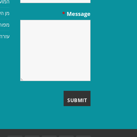
המוע
מן הע
*
Message
מפור
עזרה