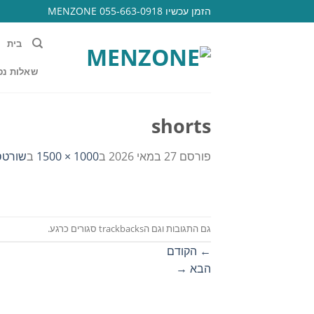
Ski
הזמן עכשיו 055-663-0918 MENZONE
t
conten
בית
שאלות נפ
shorts
פורסם
27 במאי 2026
ב
1000 × 1500
ב
שורטס 
גם התגובות וגם הtrackbacks סגורים כרגע.
←
הקודם
הבא
→