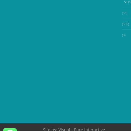
(33)
(535)
(0)
Site by:
Visual
- Pure Interactive