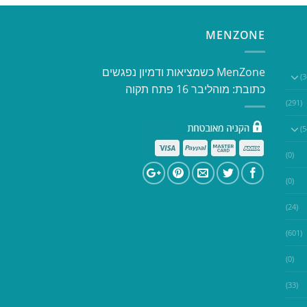
MENZONE
​​MenZone כשמציאות ודמיון נפגשים​
כתובת: מוהליבר 16 פתח תקוה
(291)
(0)
(0)
(24)
(601)
(0)
(33)