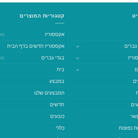
ט
קטגוריות המוצרים
אקססוריז
(365)
גברים
אקססוריז חדשים בדף הבית
וריז
בגדי גברים
(542)
ם
בית
ם
במבצע
המבצעים שלנו
ים
חדשים
קשר
כובעים
ת נפוצות
כללי