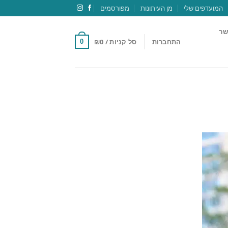
המועדפים שלי
מן העיתונות
מפורסמים
שר
התחברות
סל קניות /
0
₪
0