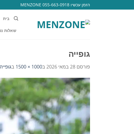
Ski
הזמן עכשיו 055-663-0918 MENZONE
t
conten
בית
שאלות נפ
גופייה
פורסם
28 במאי 2026
ב
1000 × 1500
ב
גופייה