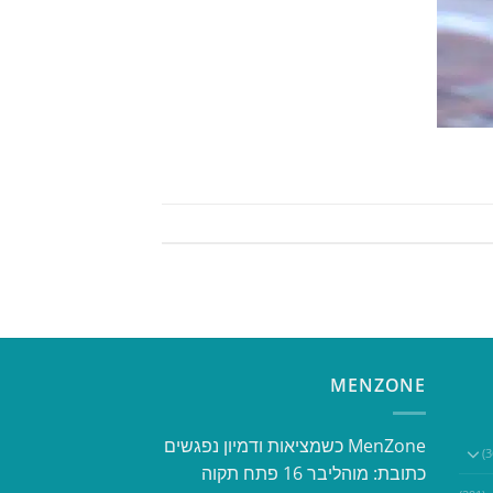
MENZONE
​​MenZone כשמציאות ודמיון נפגשים​
כתובת: מוהליבר 16 פתח תקוה