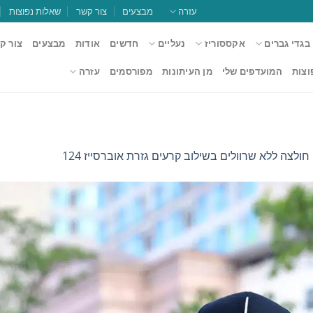
עזרה
מבצעים
צור קשר
שאלות נפוצות
בגדי גברים
אקססוריז
נעליים
חדשים
אודות
מבצעים
צור ק
וצות
המועדפים שלי
מן העיתונות
מפורסמים
עזרה
 חולצה ללא שרוולים בשילוב קרעים גזרת אוברסייז 124