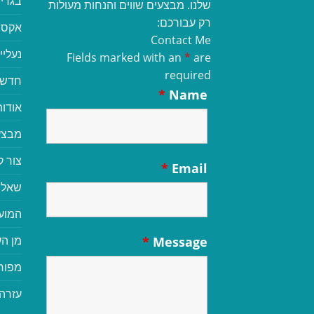
בגדי 
שלנו. מבצעים שווים והנחות מעולות
רק עבורכם:
אקסס
Contact Me
נעליי
Fields marked with an
*
are
required
חדשי
*
Name
אודות
מבצע
צור 
*
Email
שאלו
המוע
מן הע
*
Message
מפור
עזרה