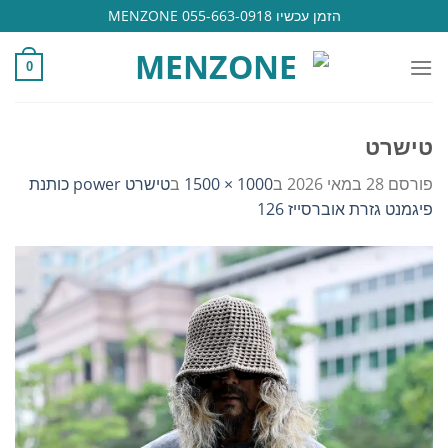
Ski
הזמן עכשיו 055-663-0918 MENZONE
t
conten
0
טישרט
פורסם
28 במאי 2026
ב
1000 × 1500
ב
טישרט power כותנת
פיגמנט גזרת אוברסייז 126