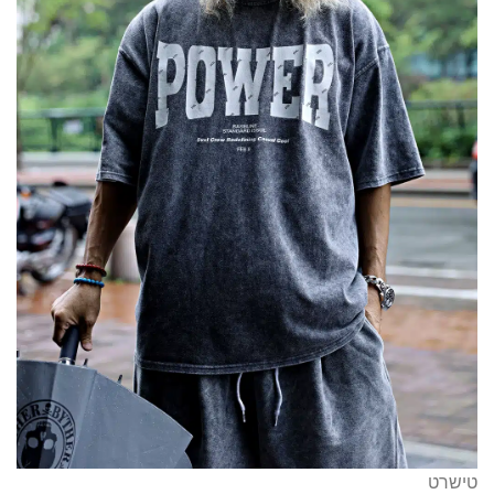
טישרט