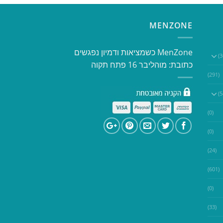
MENZONE
​​MenZone כשמציאות ודמיון נפגשים​
כתובת: מוהליבר 16 פתח תקוה
(291)
(0)
(0)
(24)
(601)
(0)
(33)