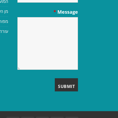
המוע
מן הע
*
Message
מפור
עזרה