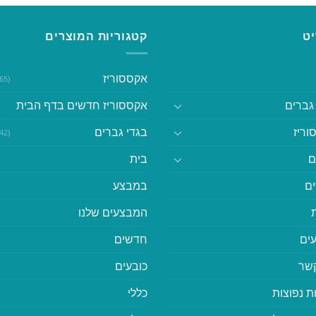
ט
קטגוריות המוצרים
אקססוריז
(365)
גברים
אקססוריז חדשים בדף הבית
וריז
בגדי גברים
(542)
ם
בית
ם
במבצע
המבצעים שלנו
ים
חדשים
קשר
כובעים
ת נפוצות
כללי