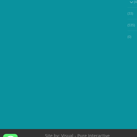
(33)
(535)
(0)
Site by:
Visual
- Pure Interactive