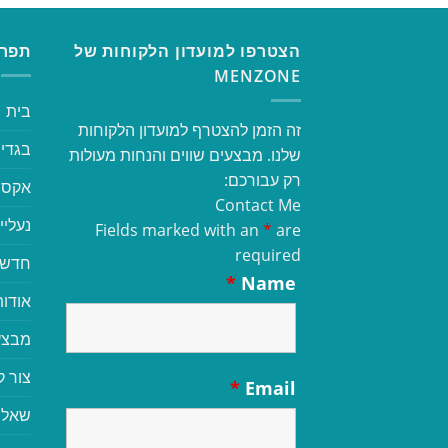
הצטרפו למועדון הלקוחות של
תפרי
MENZONE
בית
זה הזמן להצטרף למועדון הלקוחות
בגדי 
שלנו. מבצעים שווים והנחות מעולות
רק עבורכם:
אקסס
Contact Me
נעליי
Fields marked with an
*
are
required
חדשי
*
Name
אודות
מבצע
צור 
*
Email
שאלו