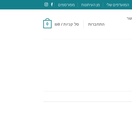
המועדפים שלי
מן העיתונות
מפורסמים
שר
התחברות
סל קניות /
0
₪
0