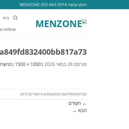
Ski
הזמן עכשיו 055-663-0918 MENZONE
t
conten
בית
שאלות נפ
a849fd832400bb817a73
פורסם
28 במאי 2026
ב
1000 × 1500
ב
טישרט power כותנת פיגמנט גזרת אוב
גם התגובות וגם הtrackbacks סגורים כרגע.
←
הקודם
הבא
→