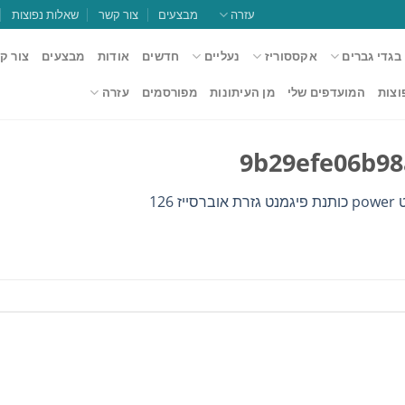
עזרה
מבצעים
צור קשר
שאלות נפוצות
בגדי גברים
אקססוריז
נעליים
חדשים
אודות
מבצעים
צור ק
וצות
המועדפים שלי
מן העיתונות
מפורסמים
עזרה
9b29efe06b98
רסייז 126