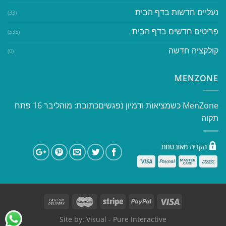
נעליים חדשות בדף הבית
(33)
פריטים חדשים בדף הבית
(535)
קולקציה חדשה
(0)
MENZONE
​​MenZone כשמציאות ודמיון נפגשים​ כתובת: מוהליבר 16 פתח
תקוה
Site by:
Visual
- Pure Interactive