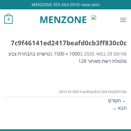
Ski
הזמן עכשיו 055-663-0918 MENZONE
t
conten
0
7c9f46141ed2417beafd0cb3ff830c0c
פורסם
28 במאי 2026
ב
1000 × 1500
ב
טישרט בהבהרת צבע
גולגולת רשת מאחור 128
גם התגובות וגם הtrackbacks סגורים כרגע.
←
הקודם
הבא
→