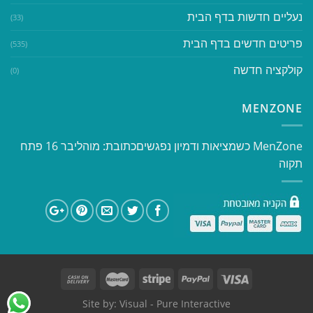
נעליים חדשות בדף הבית
(33)
פריטים חדשים בדף הבית
(535)
קולקציה חדשה
(0)
MENZONE
​​MenZone כשמציאות ודמיון נפגשים​ כתובת: מוהליבר 16 פתח
תקוה
Site by:
Visual
- Pure Interactive