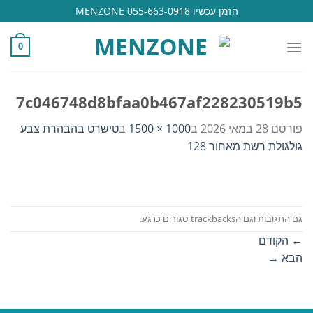
Ski
הזמן עכשיו 055-663-0918 MENZONE
t
conten
0
7c046748d8bfaa0b467af228230519b5
פורסם
28 במאי 2026
ב
1000 × 1500
ב
טישרט בהבהרת צבע
גולגולת רשת מאחור 128
גם התגובות וגם הtrackbacks סגורים כרגע.
←
הקודם
הבא
→