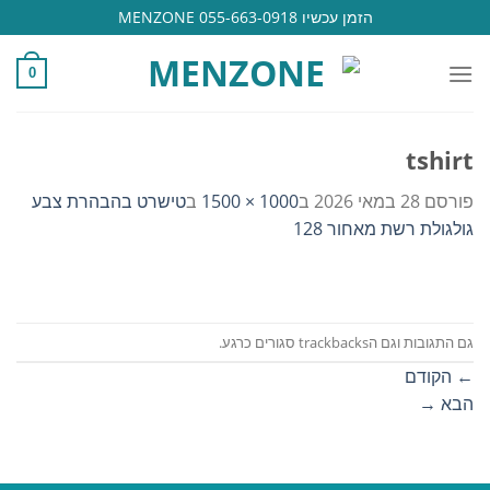
Ski
הזמן עכשיו 055-663-0918 MENZONE
t
conten
0
tshirt
פורסם
28 במאי 2026
ב
1000 × 1500
ב
טישרט בהבהרת צבע
גולגולת רשת מאחור 128
גם התגובות וגם הtrackbacks סגורים כרגע.
←
הקודם
הבא
→