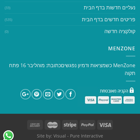
נעליים חדשות בדף הבית
(33)
פריטים חדשים בדף הבית
(535)
קולקציה חדשה
(0)
MENZONE
​​MenZone כשמציאות ודמיון נפגשים​ כתובת: מוהליבר 16 פתח
תקוה
Site by:
Visual
- Pure Interactive