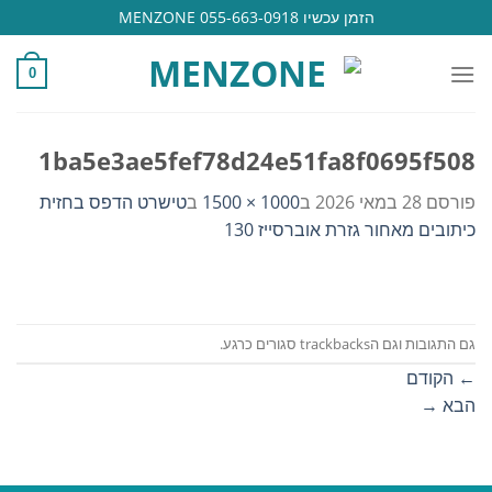
Ski
הזמן עכשיו 055-663-0918 MENZONE
t
conten
0
1ba5e3ae5fef78d24e51fa8f0695f508
פורסם
28 במאי 2026
ב
1000 × 1500
ב
טישרט הדפס בחזית
כיתובים מאחור גזרת אוברסייז 130
גם התגובות וגם הtrackbacks סגורים כרגע.
←
הקודם
הבא
→