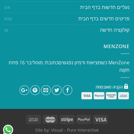
נעליים חדשות בדף הבית
(33)
פריטים חדשים בדף הבית
(535)
קולקציה חדשה
(0)
MENZONE
​​MenZone כשמציאות ודמיון נפגשים​ כתובת: מוהליבר 16 פתח
תקוה
Site by:
Visual
- Pure Interactive