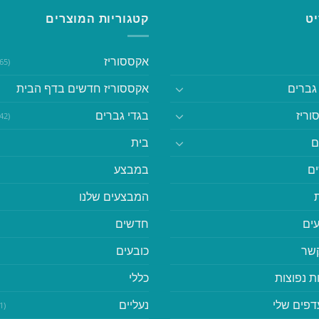
ט
קטגוריות המוצרים
אקססוריז
(365)
גברים
אקססוריז חדשים בדף הבית
וריז
בגדי גברים
(542)
ם
בית
ם
במבצע
המבצעים שלנו
ים
חדשים
קשר
כובעים
ת נפוצות
כללי
דפים שלי
נעליים
(41)