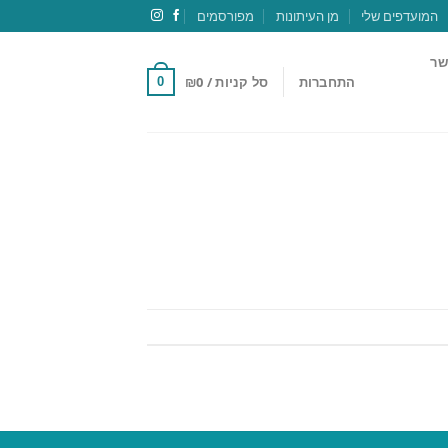
המועדפים שלי
מן העיתונות
מפורסמים
שר
התחברות
סל קניות /
0
₪
0