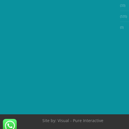
(33)
(535)
(0)
Site by:
Visual
- Pure Interactive