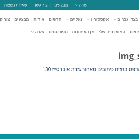
עזרה
מבצעים
צור קשר
שאלות נפוצות
בגדי גברים
אקססוריז
נעליים
חדשים
אודות
מבצעים
צור ק
וצות
המועדפים שלי
מן העיתונות
מפורסמים
עזרה
img_
פס בחזית כיתובים מאחור גזרת אוברסייז 130