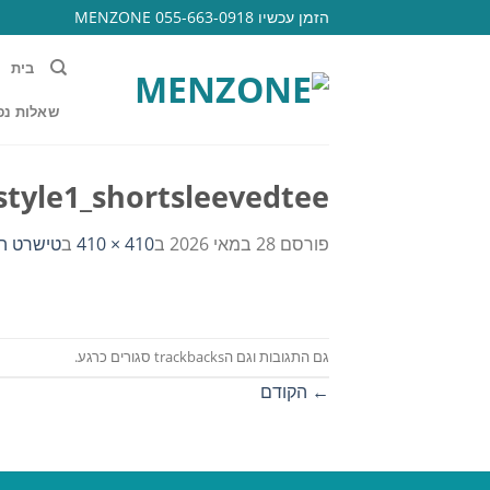
Ski
הזמן עכשיו 055-663-0918 MENZONE
t
conten
בית
שאלות נפ
style1_shortsleevedtee
פורסם
28 במאי 2026
ב
410 × 410
ב
טישרט הד
גם התגובות וגם הtrackbacks סגורים כרגע.
←
הקודם