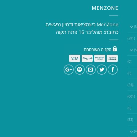
MENZONE
​​MenZone כשמציאות ודמיון נפגשים​
כתובת: מוהליבר 16 פתח תקוה
(291)
(0)
(0)
(24)
(601)
(0)
(33)