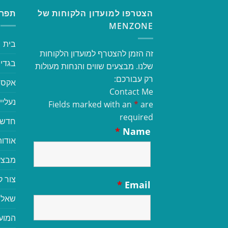
הצטרפו למועדון הלקוחות של
תפרי
MENZONE
בית
זה הזמן להצטרף למועדון הלקוחות
בגדי 
שלנו. מבצעים שווים והנחות מעולות
רק עבורכם:
אקסס
Contact Me
נעליי
Fields marked with an
*
are
required
חדשי
*
Name
אודות
מבצע
צור 
*
Email
שאלו
המוע