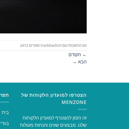
גם התגובות וגם הtrackbacks סגורים כרגע.
←
הקודם
הבא
→
הצטרפו למועדון הלקוחות של
תפרי
MENZONE
בית
זה הזמן להצטרף למועדון הלקוחות
בגדי 
שלנו. מבצעים שווים והנחות מעולות