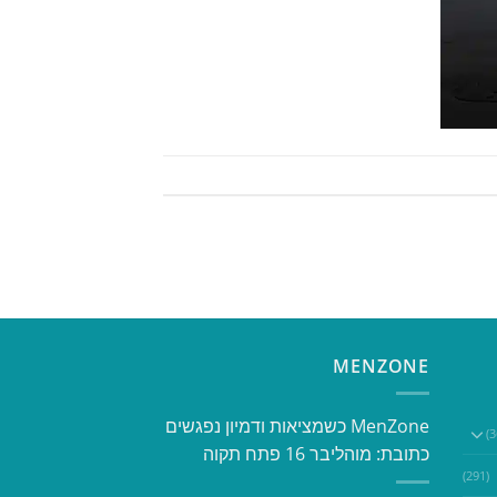
MENZONE
​​MenZone כשמציאות ודמיון נפגשים​
כתובת: מוהליבר 16 פתח תקוה
(291)