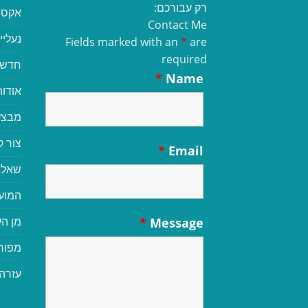
רק עבורכם:
אקסס
Contact Me
נעליי
Fields marked with an
*
are
required
חדשי
*
Name
אודות
מבצע
צור 
*
Email
שאלו
המוע
מן הע
*
Message
מפור
עזרה