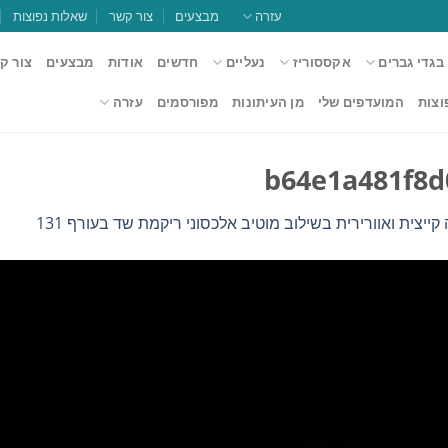
עזרה
מבצעים
צור קשר
שאלות נפוצות
בגדי גברים
אקססוריז
נעליים
חדשים
אודות
מבצעים
צור ק
וצות
המועדפים שלי
מן העיתונות
מפורסמים
עזרה
b64e1a481f8d
קייצית ואוורירית בשילוב מוטיב אלכסוני ריקמת שד בעורף 131