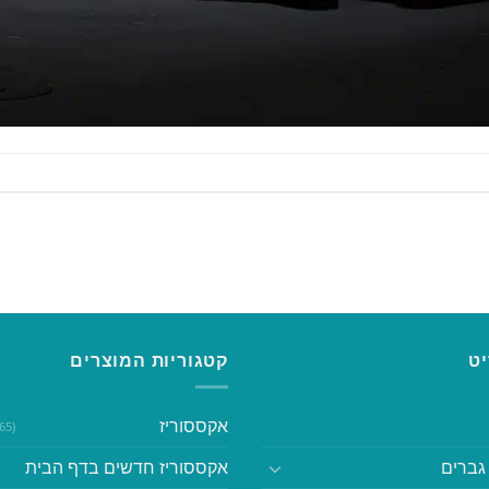
ט
קטגוריות המוצרים
אקססוריז
(365)
גברים
אקססוריז חדשים בדף הבית