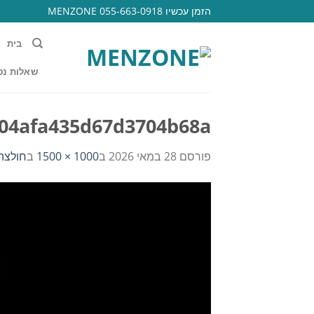
Ski
הזמן עכשיו 055-663-0918 MENZONE
t
conten
בית
שאלות נפ
04afa435d67d3704b68a
פורסם
28 במאי 2026
ב
1000 × 1500
ב
חולצה 