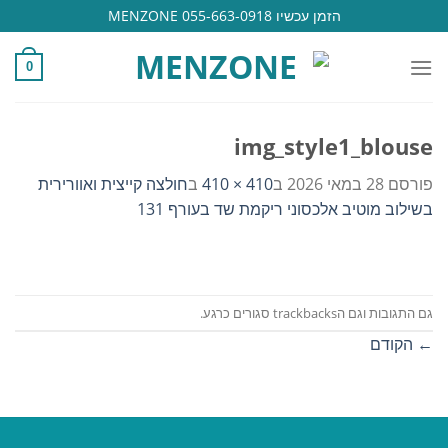
Ski
הזמן עכשיו 055-663-0918 MENZONE
t
conten
0
img_style1_blouse
פורסם
28 במאי 2026
ב
410 × 410
ב
חולצה קייצית ואוורירית
בשילוב מוטיב אלכסוני ריקמת שד בעורף 131
גם התגובות וגם הtrackbacks סגורים כרגע.
←
הקודם