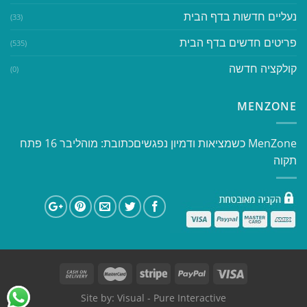
נעליים חדשות בדף הבית
(33)
פריטים חדשים בדף הבית
(535)
קולקציה חדשה
(0)
MENZONE
​​MenZone כשמציאות ודמיון נפגשים​ כתובת: מוהליבר 16 פתח
תקוה
Site by:
Visual
- Pure Interactive