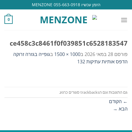
Ski
הזמן עכשיו 055-663-0918 MENZONE
t
conten
0
ce458c3c8461f0f039851c6528183547
פורסם
28 במאי 2026
ב
1000 × 1500
ב
גופייה בגזרה זרוקה
הדפס אותיות עתיקות 132
גם התגובות וגם הtrackbacks סגורים כרגע.
←
הקודם
הבא
→