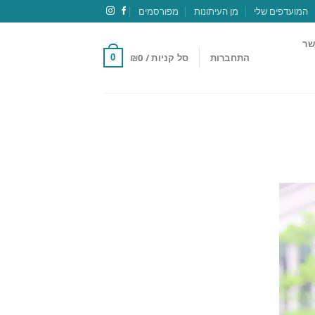
המועדפים שלי
מן העיתונות
מפורסמים
שר
התחברות
סל קניות /
0
₪
0