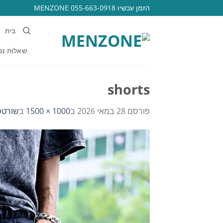
Ski
הזמן עכשיו 055-663-0918 MENZONE
t
conten
בית
שאלות נפ
shorts
פורסם
28 במאי 2026
ב
1000 × 1500
ב
שורטס ברמודה power 