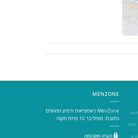
MENZONE
​​MenZone כשמציאות ודמיון נפגשים​
כתובת: מוהליבר 16 פתח תקוה
(291)