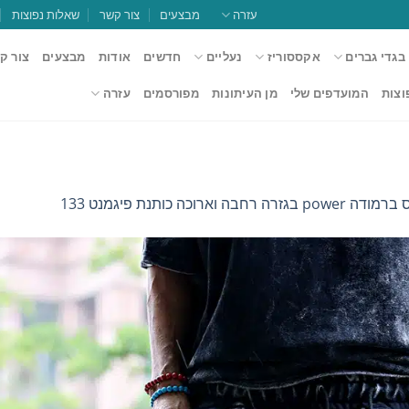
עזרה
מבצעים
צור קשר
שאלות נפוצות
בגדי גברים
אקססוריז
נעליים
חדשים
אודות
מבצעים
צור ק
וצות
המועדפים שלי
מן העיתונות
מפורסמים
עזרה
בגזרה רחבה וארוכה כותנת פיגמנט 133