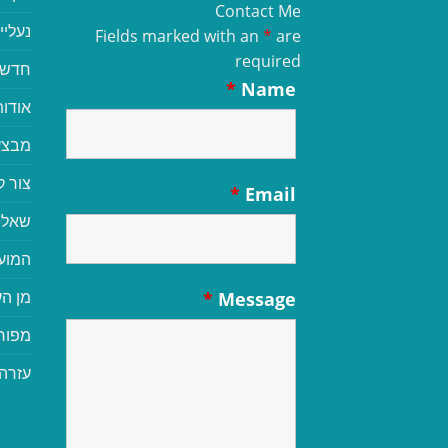
Contact Me
נעליי
Fields marked with an
*
are
required
חדשי
*
Name
אודות
מבצע
צור 
*
Email
שאלו
המוע
מן הע
*
Message
מפור
עזרה