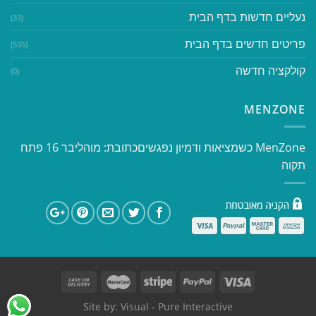
נעליים חדשות בדף הבית
(33)
פריטים חדשים בדף הבית
(535)
קולקציה חדשה
(0)
MENZONE
​​MenZone כשמציאות ודמיון נפגשים​ כתובת: מוהליבר 16 פתח
תקוה
Site by:
Visual
- Pure Interactive