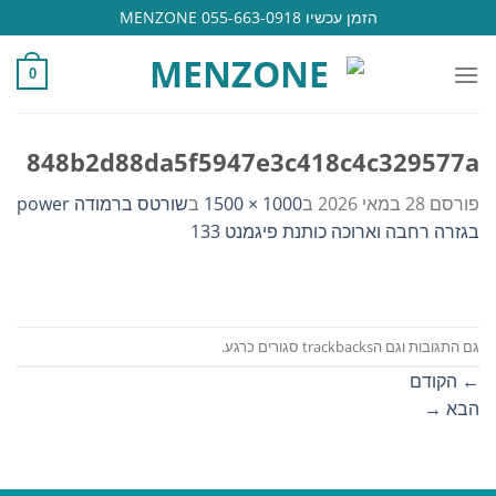
Ski
הזמן עכשיו 055-663-0918 MENZONE
t
conten
0
848b2d88da5f5947e3c418c4c329577a
פורסם
28 במאי 2026
ב
1000 × 1500
ב
שורטס ברמודה power
בגזרה רחבה וארוכה כותנת פיגמנט 133
גם התגובות וגם הtrackbacks סגורים כרגע.
←
הקודם
הבא
→