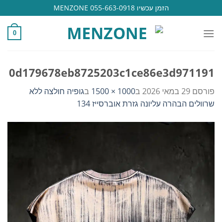
Ski
הזמן עכשיו 055-663-0918 MENZONE
t
conten
0
0d179678eb8725203c1ce86e3d971191
פורסם
29 במאי 2026
ב
1000 × 1500
ב
גופיה חולצה ללא
שרוולים הבהרה עליונה גזרת אוברסייז 134