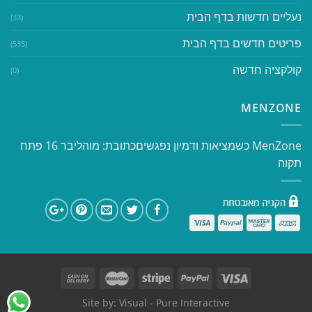
נעליים חדשות בדף הבית
(33)
פריטים חדשים בדף הבית
(535)
קולקציה חדשה
(0)
MENZONE
​​MenZone כשמציאות ודמיון נפגשים​ כתובת: מוהליבר 16 פתח
תקוה
Site by:
Visual
- Pure Interactive