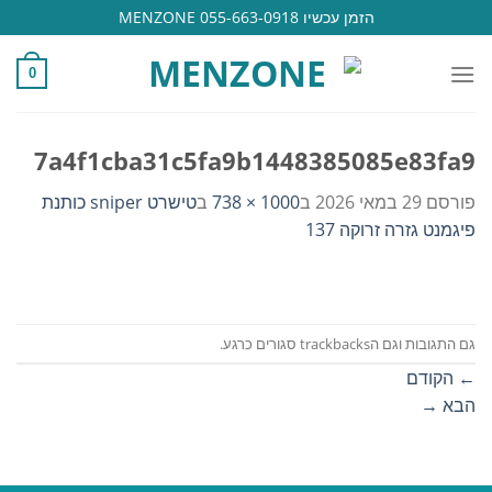
Ski
הזמן עכשיו 055-663-0918 MENZONE
t
conten
0
7a4f1cba31c5fa9b1448385085e83fa9
פורסם
29 במאי 2026
ב
1000 × 738
ב
טישרט sniper כותנת
פיגמנט גזרה זרוקה 137
גם התגובות וגם הtrackbacks סגורים כרגע.
←
הקודם
הבא
→