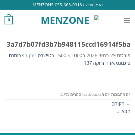
Ski
הזמן עכשיו 055-663-0918 MENZONE
t
conten
0
3a7d7b07fd3b7b948115ccd16914f5ba
פורסם
29 במאי 2026
ב
1000 × 1500
ב
טישרט sniper כותנת
פיגמנט גזרה זרוקה 137
גם התגובות וגם הtrackbacks סגורים כרגע.
←
הקודם
הבא
→