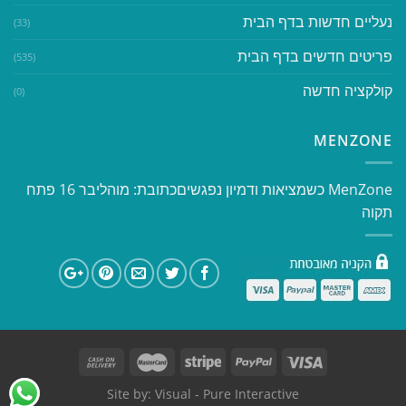
נעליים חדשות בדף הבית
(33)
פריטים חדשים בדף הבית
(535)
קולקציה חדשה
(0)
MENZONE
​​MenZone כשמציאות ודמיון נפגשים​ כתובת: מוהליבר 16 פתח
תקוה
Site by:
Visual
- Pure Interactive