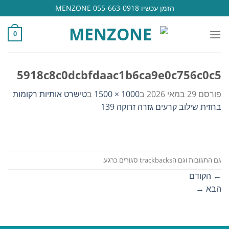
Ski
הזמן עכשיו 055-663-0918 MENZONE
t
conten
0
5918c8c0dcbfdaac1b6ca9e0c756c0c5
פורסם
29 במאי 2026
ב
1000 × 1500
ב
טישרט אותיות רקומות
בחזית שילוב קרעים גזרה זרוקה 139
גם התגובות וגם הtrackbacks סגורים כרגע.
←
הקודם
הבא
→