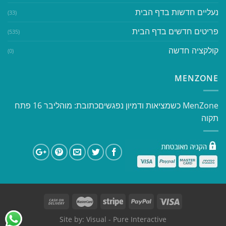
נעליים חדשות בדף הבית
(33)
פריטים חדשים בדף הבית
(535)
קולקציה חדשה
(0)
MENZONE
​​MenZone כשמציאות ודמיון נפגשים​ כתובת: מוהליבר 16 פתח
תקוה
Site by:
Visual
- Pure Interactive