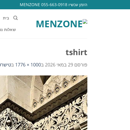
Ski
הזמן עכשיו 055-663-0918 MENZONE
t
conten
בית
שאלות נפ
tshirt
פורסם
29 במאי 2026
ב
1000 × 1776
ב
טישרט 