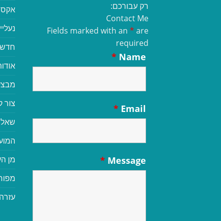
רק עבורכם:
אקסס
Contact Me
נעליי
Fields marked with an
*
are
required
חדשי
*
Name
אודות
מבצע
צור 
*
Email
שאלו
המוע
מן הע
*
Message
מפור
עזרה