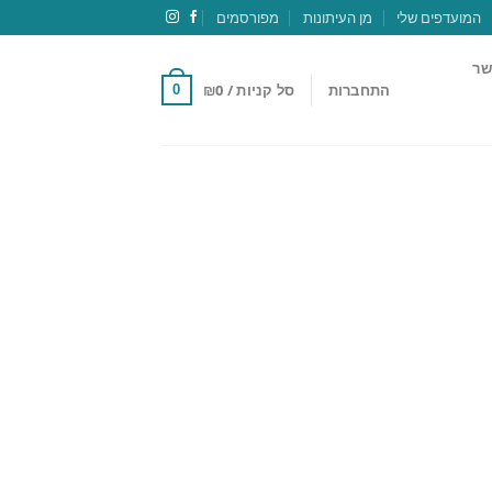
המועדפים שלי
מן העיתונות
מפורסמים
שר
התחברות
סל קניות /
0
₪
0