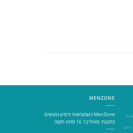
MENZONE
​​MenZone כשמציאות ודמיון נפגשים​
כתובת: מוהליבר 16 פתח תקוה
(291)