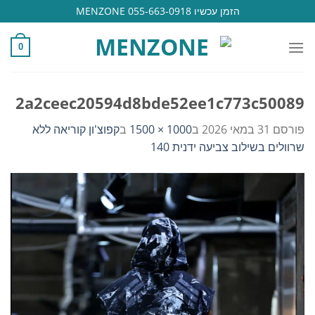
Ski
הזמן עכשיו 055-663-0918 MENZONE
t
conten
0
2a2ceec20594d8bde52ee1c773c50089
פורסם
31 במאי 2026
ב
1000 × 1500
ב
קפוצ'ון קוריאה ללא
שרוולים בשילוב צביעה ידנית 140