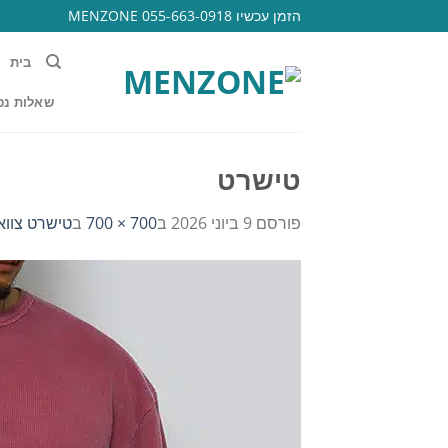
Ski
הזמן עכשיו 055-663-0918 MENZONE
t
conten
בית
שאלות נפ
טישרט
פורסם
9 ביוני 2026
ב
700 × 700
ב
טישרט צווארו