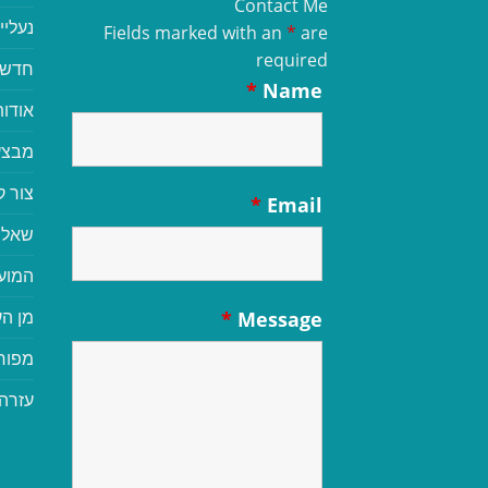
Contact Me
נעליי
Fields marked with an
*
are
required
חדשי
*
Name
אודות
מבצע
צור 
*
Email
שאלו
המוע
מן הע
*
Message
מפור
עזרה