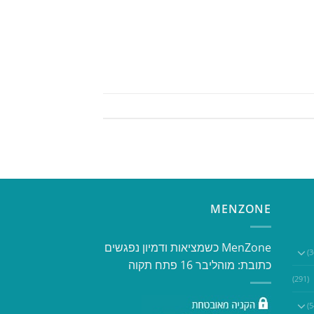
MENZONE
​​MenZone כשמציאות ודמיון נפגשים​
כתובת: מוהליבר 16 פתח תקוה
(291)