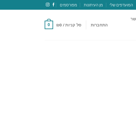
המועדפים שלי
מן העיתונות
מפורסמים
שר
התחברות
סל קניות /
0
₪
0