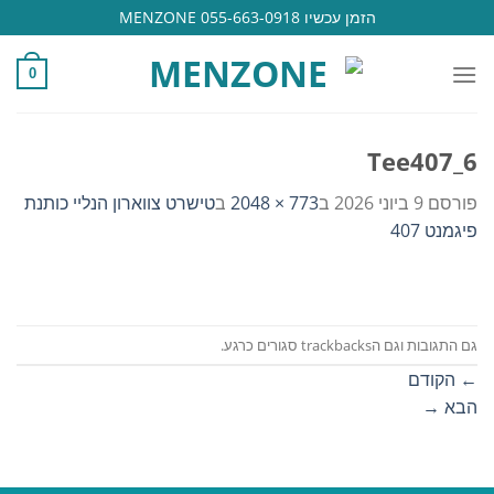
Ski
הזמן עכשיו 055-663-0918 MENZONE
t
conten
0
Tee407_6
פורסם
9 ביוני 2026
ב
773 × 2048
ב
טישרט צווארון הנליי כותנת
פיגמנט 407
גם התגובות וגם הtrackbacks סגורים כרגע.
←
הקודם
הבא
→