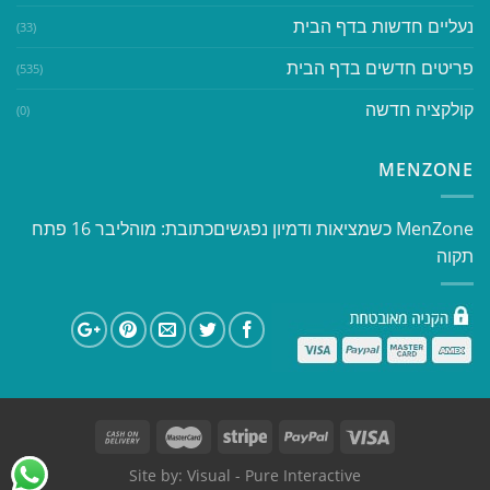
נעליים חדשות בדף הבית
(33)
פריטים חדשים בדף הבית
(535)
קולקציה חדשה
(0)
MENZONE
​​MenZone כשמציאות ודמיון נפגשים​ כתובת: מוהליבר 16 פתח
תקוה
Site by:
Visual
- Pure Interactive