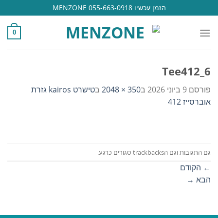
Ski
הזמן עכשיו 055-663-0918 MENZONE
t
conten
0
Tee412_6
פורסם
9 ביוני 2026
ב
350 × 2048
ב
טישרט kairos גזרת
אוברסייז 412
גם התגובות וגם הtrackbacks סגורים כרגע.
←
הקודם
הבא
→