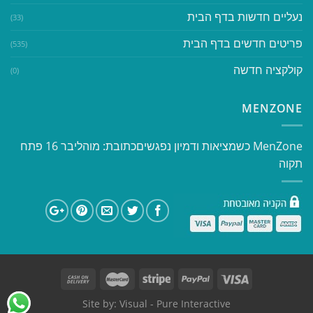
נעליים חדשות בדף הבית
(33)
פריטים חדשים בדף הבית
(535)
קולקציה חדשה
(0)
MENZONE
​​MenZone כשמציאות ודמיון נפגשים​ כתובת: מוהליבר 16 פתח
תקוה
Site by:
Visual
- Pure Interactive