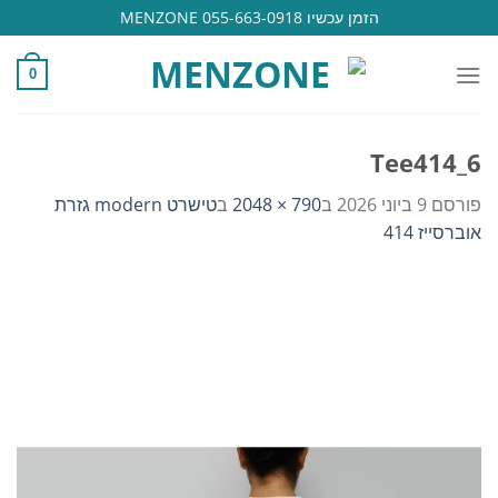
Ski
הזמן עכשיו 055-663-0918 MENZONE
t
conten
0
Tee414_6
פורסם
9 ביוני 2026
ב
790 × 2048
ב
טישרט modern גזרת
אוברסייז 414