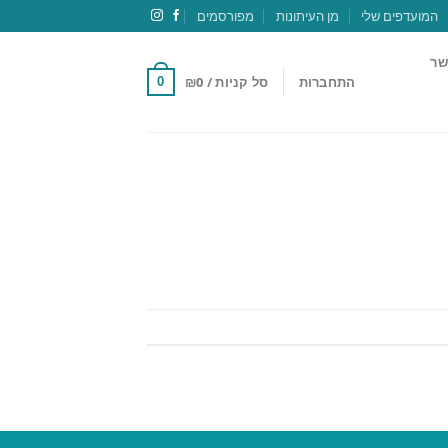
המועדפים שלי
מן העיתונות
מפורסמים
שר
התחברות
סל קניות /
0
₪
0