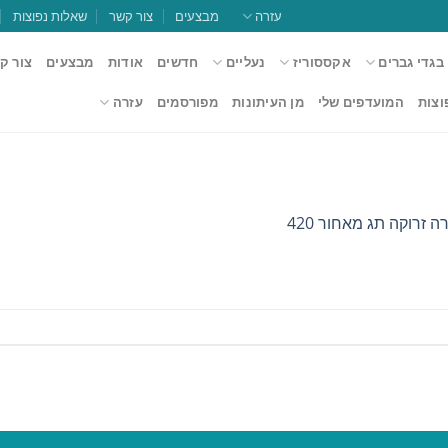
עזרה
מבצעים
צור קשר
שאלות נפוצות
בגדי גברים
אקססוריז
נעליים
חדשים
אודות
מבצעים
צור ק
וצות
המועדפים שלי
מן העיתונות
מפורסמים
עזרה
 זרוקה תג מאחור 420