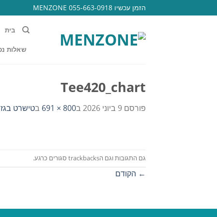
Ski
הזמן עכשיו 055-663-0918 MENZONE
t
conten
בית
שאלות נפ
Tee420_chart
פורסם
9 ביוני 2026
ב
800 × 691
ב
טישרט בגזרה
גם התגובות וגם הtrackbacks סגורים כרגע.
←
הקודם