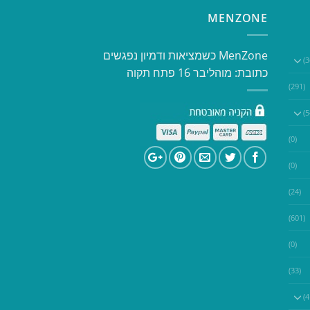
MENZONE
​​MenZone כשמציאות ודמיון נפגשים​
כתובת: מוהליבר 16 פתח תקוה
(291)
(0)
(0)
(24)
(601)
(0)
(33)