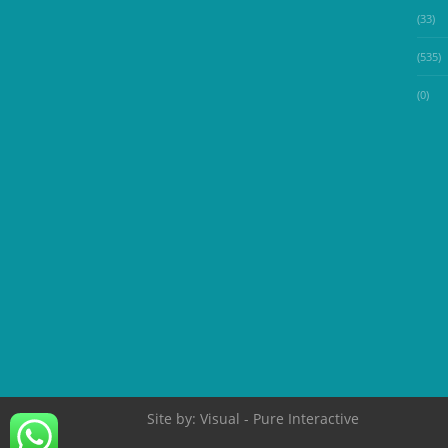
(33)
(535)
(0)
Site by:
Visual
- Pure Interactive