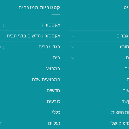
ט
קטגוריות המוצרים
אקססוריז
(365)
גברים
אקססוריז חדשים בדף הבית
וריז
בגדי גברים
(542)
ם
בית
ם
במבצע
המבצעים שלנו
ים
חדשים
קשר
כובעים
ת נפוצות
כללי
דפים שלי
נעליים
(41)