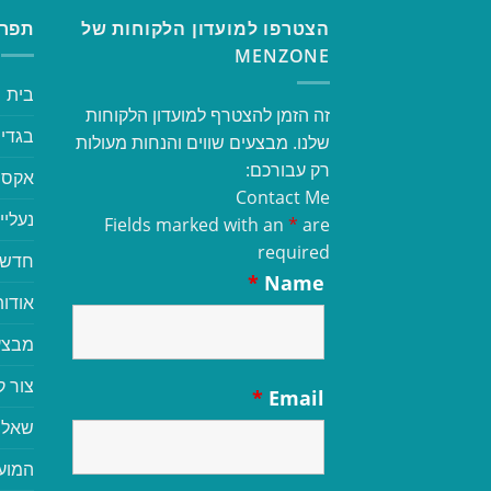
הצטרפו למועדון הלקוחות של
תפרי
MENZONE
בית
זה הזמן להצטרף למועדון הלקוחות
בגדי 
שלנו. מבצעים שווים והנחות מעולות
רק עבורכם:
אקסס
Contact Me
נעליי
Fields marked with an
*
are
required
חדשי
*
Name
אודות
מבצע
צור 
*
Email
שאלו
המוע