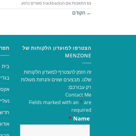
גם התגובות וגם הtrackbacks סגורים כרגע.
←
הקודם
הצטרפו למועדון הלקוחות של
תפרי
MENZONE
בית
זה הזמן להצטרף למועדון הלקוחות
בגדי 
שלנו. מבצעים שווים והנחות מעולות
רק עבורכם:
אקסס
Contact Me
נעליי
Fields marked with an
*
are
required
חדשי
*
Name
אודות
מבצע