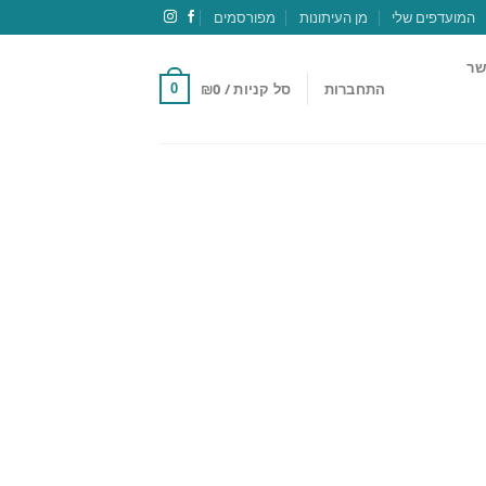
המועדפים שלי
מן העיתונות
מפורסמים
שר
התחברות
סל קניות /
0
₪
0