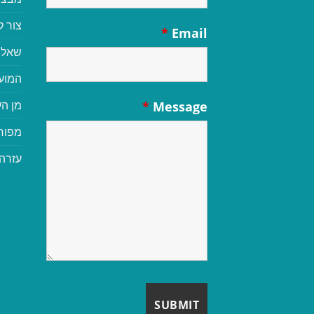
צור 
*
Email
שאלו
המוע
מן הע
*
Message
מפור
עזרה