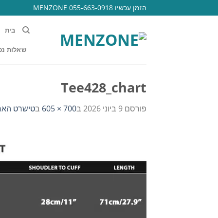
Ski
הזמן עכשיו 055-663-0918 MENZONE
t
conten
בית
שאלות נפ
Tee428_chart
פורסם
9 ביוני 2026
ב
700 × 605
ב
טישרט הארלי