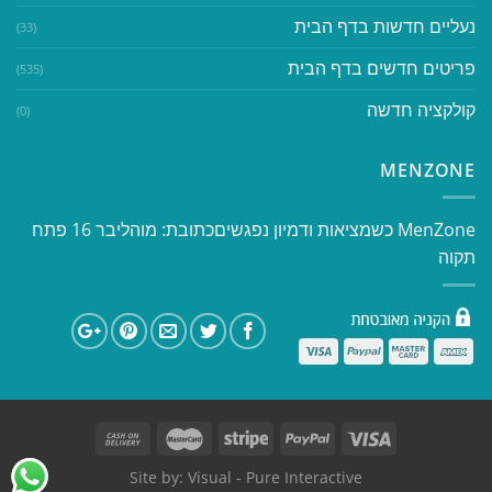
נעליים חדשות בדף הבית
(33)
פריטים חדשים בדף הבית
(535)
קולקציה חדשה
(0)
MENZONE
​​MenZone כשמציאות ודמיון נפגשים​ כתובת: מוהליבר 16 פתח
תקוה
Site by:
Visual
- Pure Interactive