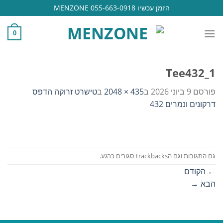
Ski
הזמן עכשיו 055-663-0918 MENZONE
t
conten
0
Tee432_1
פורסם
9 ביוני 2026
ב
435 × 2048
ב
טישרט זרוקה הדפס
דרקונים ונמרים 432
גם התגובות וגם הtrackbacks סגורים כרגע.
←
הקודם
הבא
→