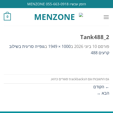
Ski
הזמן עכשיו 055-663-0918 MENZONE
t
conten
0
Tank488_2
פורסם
10 ביוני 2026
ב
1000 × 1949
ב
גופייה סריגית בשילוב
קרעים 488
גם התגובות וגם הtrackbacks סגורים כרגע.
←
הקודם
הבא
→