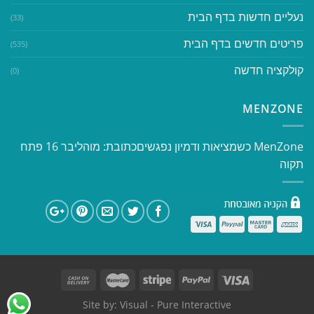
נעליים חדשות בדף הבית
(33)
פריטים חדשים בדף הבית
(535)
קולקציה חדשה
(0)
MENZONE
​​MenZone כשמציאות ודמיון נפגשים​ כתובת: מוהליבר 16 פתח
תקוה
Site by:
Visual
- Pure Interactive