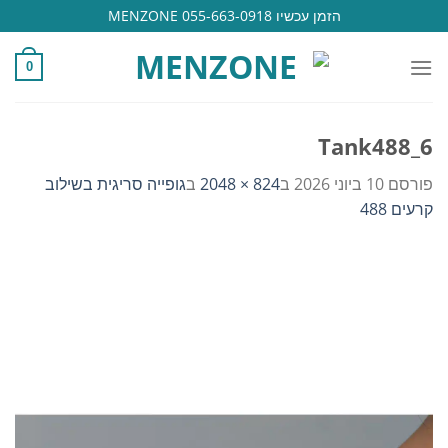
Ski
הזמן עכשיו 055-663-0918 MENZONE
t
conten
0
Tank488_6
פורסם
10 ביוני 2026
ב
824 × 2048
ב
גופייה סריגית בשילוב
קרעים 488