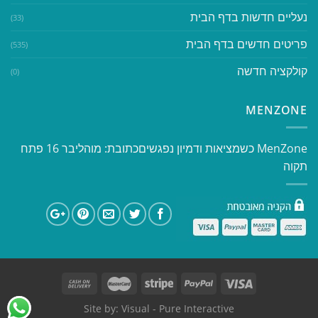
נעליים חדשות בדף הבית
(33)
פריטים חדשים בדף הבית
(535)
קולקציה חדשה
(0)
MENZONE
​​MenZone כשמציאות ודמיון נפגשים​ כתובת: מוהליבר 16 פתח
תקוה
Site by:
Visual
- Pure Interactive