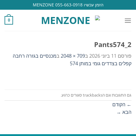
Ski
הזמן עכשיו 055-663-0918 MENZONE
t
conten
0
Pants574_2
פורסם
11 ביוני 2026
ב
709 × 2048
ב
מכנסיים בגזרה רחבה
קפלים בצדדים גומי במותן 574
גם התגובות וגם הtrackbacks סגורים כרגע.
←
הקודם
הבא
→