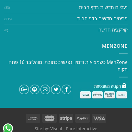
נעליים חדשות בדף הבית
(33)
פריטים חדשים בדף הבית
(535)
קולקציה חדשה
(0)
MENZONE
​​MenZone כשמציאות ודמיון נפגשים​ כתובת: מוהליבר 16 פתח
תקוה
Site by:
Visual
- Pure Interactive