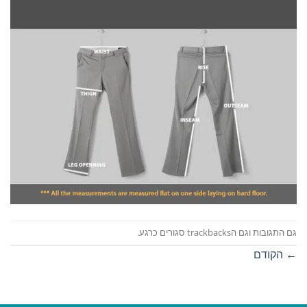
גם התגובות וגם הtrackbacks סגורים כרגע.
←
הקודם