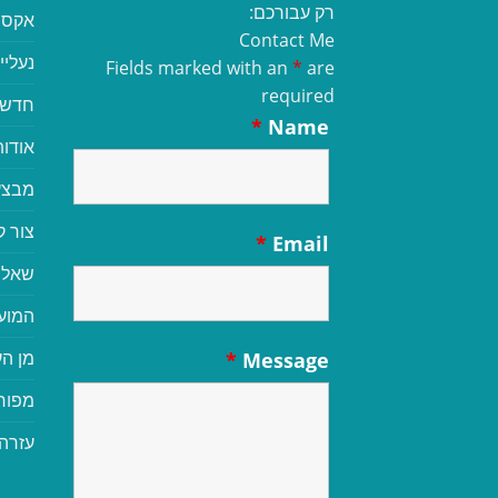
רק עבורכם:
אקסס
Contact Me
נעליי
Fields marked with an
*
are
required
חדשי
*
Name
אודות
מבצע
צור 
*
Email
שאלו
המוע
מן הע
*
Message
מפור
עזרה