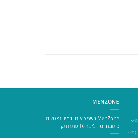
MENZONE
​​MenZone כשמציאות ודמיון נפגשים​
כתובת: מוהליבר 16 פתח תקוה
(291)