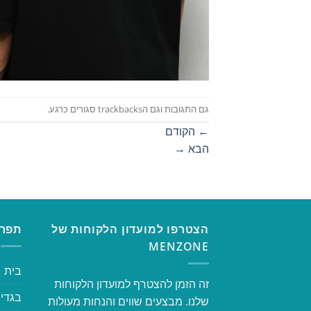
גם התגובות וגם הtrackbacks סגורים כרגע.
←
הקודם
הבא
→
הצטרפו למועדון הלקוחות של
תפרי
MENZONE
בית
זה הזמן להצטרף למועדון הלקוחות
בגדי 
שלנו. מבצעים שווים והנחות מעולות