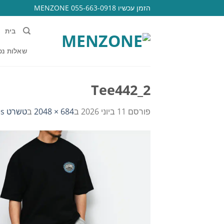
Ski
הזמן עכשיו 055-663-0918 MENZONE
t
conten
בית
שאלות נפ
Tee442_2
פורסם
11 ביוני 2026
ב
684 × 2048
ב
טשרט ridewaves גזרה זרוקה 442