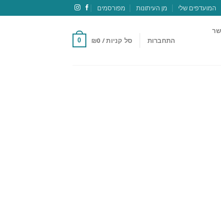
המועדפים שלי
מן העיתונות
מפורסמים
שר
התחברות
סל קניות /
0
₪
0