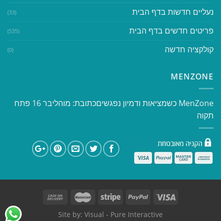
נעליים חדשות בדף הבית
(33)
פריטים חדשים בדף הבית
(535)
קולקציה חדשה
(0)
MENZONE
​​MenZone כשמציאות ודמיון נפגשים​ כתובת: מוהליבר 16 פתח
תקוה
Site by:
Visual
- Pure Interactive