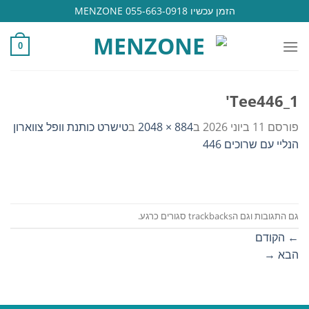
Ski
הזמן עכשיו 055-663-0918 MENZONE
t
conten
0
Tee446_1'
פורסם
11 ביוני 2026
ב
884 × 2048
ב
טישרט כותנת וופל צווארון
הנליי עם שרוכים 446
גם התגובות וגם הtrackbacks סגורים כרגע.
←
הקודם
הבא
→