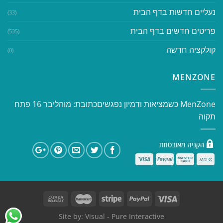
נעליים חדשות בדף הבית
(33)
פריטים חדשים בדף הבית
(535)
קולקציה חדשה
(0)
MENZONE
​​MenZone כשמציאות ודמיון נפגשים​ כתובת: מוהליבר 16 פתח
תקוה
Site by:
Visual
- Pure Interactive