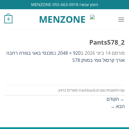
Ski
הזמן עכשיו 055-663-0918 MENZONE
t
conten
0
Pants578_2
פורסם
14 ביוני 2026
ב
920 × 2048
ב
מכנסי באגי בגזרה רחבה
אורך קרסול גומי במותן 578
גם התגובות וגם הtrackbacks סגורים כרגע.
←
הקודם
הבא
→