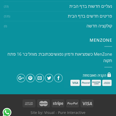
נעליים חדשות בדף הבית
(33)
פריטים חדשים בדף הבית
(535)
קולקציה חדשה
(0)
MENZONE
​​MenZone כשמציאות ודמיון נפגשים​ כתובת: מוהליבר 16 פתח
תקוה
Site by:
Visual
- Pure Interactive