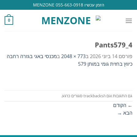
Ski
הזמן עכשיו 055-663-0918 MENZONE
t
conten
0
Pants579_4
פורסם
14 ביוני 2026
ב
773 × 2048
ב
מכנסי באגי בגזרה רחבה
כיווץ בחזית גומי במותן 579
גם התגובות וגם הtrackbacks סגורים כרגע.
←
הקודם
הבא
→