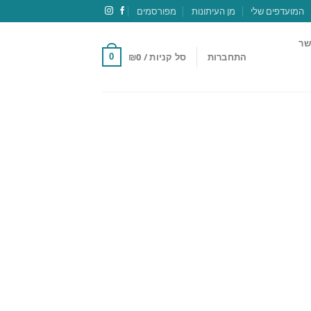
המועדפים שלי
מן העיתונות
מפורסמים
שר
התחברות
סל קניות /
0
₪
0