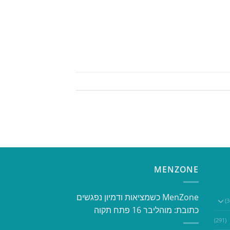
MENZONE
​​MenZone כשמציאות ודמיון נפגשים​
כתובת: מוהליבר 16 פתח תקוה
(291)