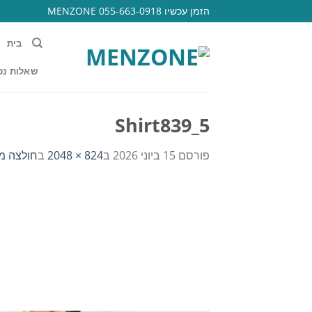
Ski
הזמן עכשיו 055-663-0918 MENZONE
t
conten
בית
שאלות נפ
Shirt839_5
פורסם
15 ביוני 2026
ב
824 × 2048
ב
חולצה מכ