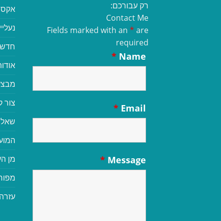
רק עבורכם:
אקסס
Contact Me
נעליי
Fields marked with an
*
are
required
חדשי
*
Name
אודות
מבצע
צור 
*
Email
שאלו
המוע
מן הע
*
Message
מפור
עזרה