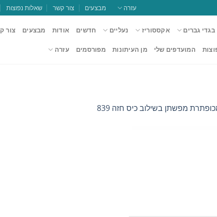
עזרה
מבצעים
צור קשר
שאלות נפוצות
בגדי גברים
אקססוריז
נעליים
חדשים
אודות
מבצעים
צור ק
וצות
המועדפים שלי
מן העיתונות
מפורסמים
עזרה
ופתרת מפשתן בשילוב כיס חזה 839