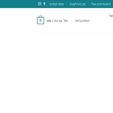
המועדפים שלי
מן העיתונות
מפורסמים
שר
התחברות
סל קניות /
0
₪
0