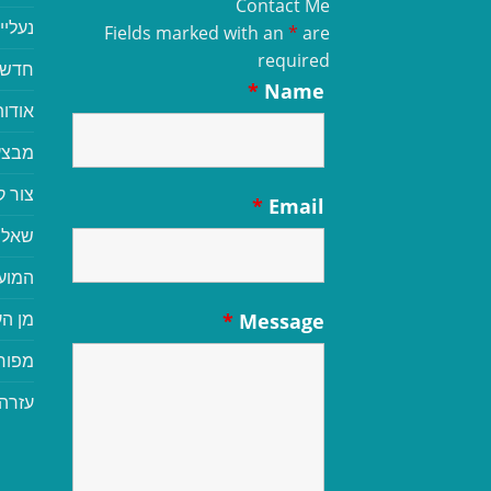
Contact Me
נעליי
Fields marked with an
*
are
required
חדשי
*
Name
אודות
מבצע
צור 
*
Email
שאלו
המוע
מן הע
*
Message
מפור
עזרה