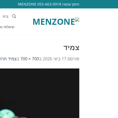
Ski
הזמן עכשיו 055-663-0918 MENZONE
t
conten
בית
שאלות נפ
צמיד
פורסם
17 ביוני 2026
ב
700 × 700
ב
צמיד חרוזים