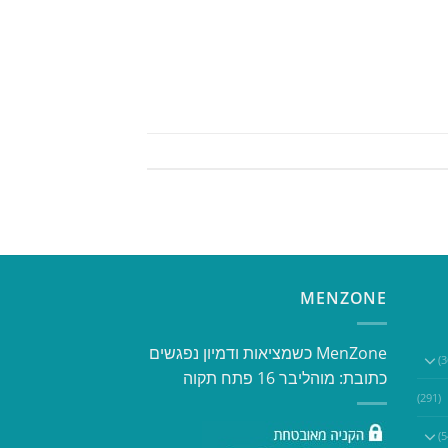
MENZONE
​​MenZone כשמציאות ודמיון נפגשים​
כתובת: מוהליבר 16 פתח תקוה
(291)