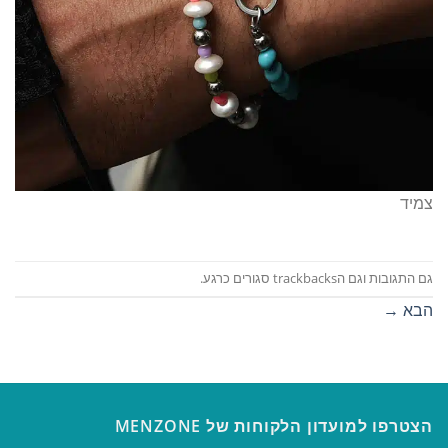
צמיד
גם התגובות וגם הtrackbacks סגורים כרגע.
הבא
→
הצטרפו למועדון הלקוחות של MENZONE