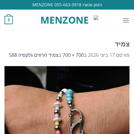
Ski
הזמן עכשיו 055-663-0918 MENZONE
t
conten
0
צמיד
פורסם
17 ביוני 2026
ב
700 × 700
ב
צמיד חרוזים גלקסיה 588