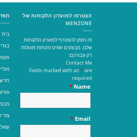
הצטרפו למועדון הלקוחות של
תפרי
MENZONE
בית
זה הזמן להצטרף למועדון הלקוחות
בגדי 
שלנו. מבצעים שווים והנחות מעולות
רק עבורכם:
אקסס
Contact Me
נעליי
Fields marked with an
*
are
required
חדשי
*
Name
אודות
מבצע
צור 
*
Email
שאלו