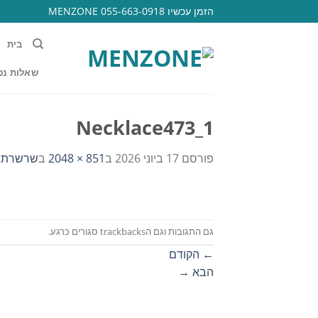
Ski
הזמן עכשיו 055-663-0918 MENZONE
t
conten
בית
שאלות נפ
Necklace473_1
פורסם
17 ביוני 2026
ב
851 × 2048
ב
שרשרת כפ
גם התגובות וגם הtrackbacks סגורים כרגע.
←
הקודם
הבא
→