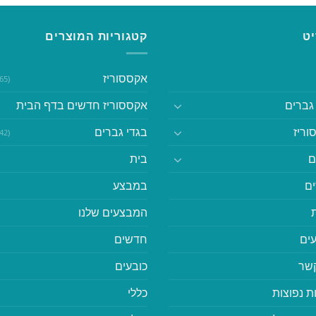
ט
קטגוריות המוצרים
אקססוריז
(365)
גברים
אקססוריז חדשים בדף הבית
וריז
בגדי גברים
(542)
ם
בית
ם
במבצע
המבצעים שלנו
ים
חדשים
קשר
כובעים
ת נפוצות
כללי