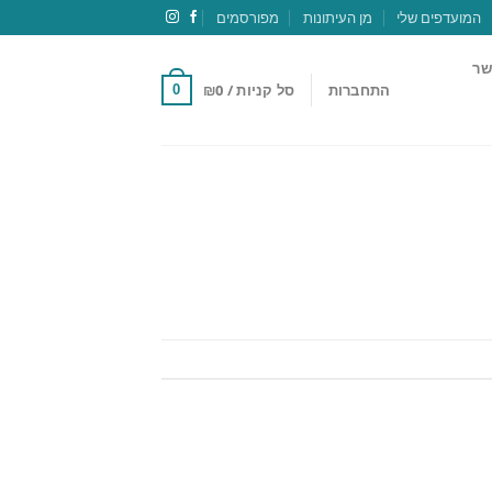
המועדפים שלי
מן העיתונות
מפורסמים
שר
התחברות
סל קניות /
0
₪
0