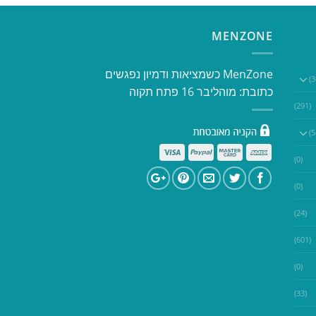
MENZONE
​​MenZone כשמציאות ודמיון נפגשים​
כתובת: מוהליבר 16 פתח תקוה
(291)
(0)
(0)
(24)
(601)
(0)
(33)