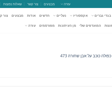
עזרה
מבצעים
צור קשר
שאלות נפוצות
בגדי גברים
אקססוריז
נעליים
חדשים
אודות
מבצעים
צור ק
וצות
המועדפים שלי
מן העיתונות
מפורסמים
עזרה
ולה כוכב על אבן שחורה 473