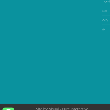
(33)
(535)
(0)
Site by:
Visual
- Pure Interactive