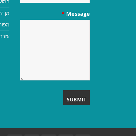
המוע
מן הע
*
Message
מפור
עזרה