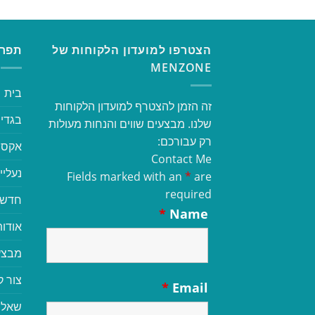
הצטרפו למועדון הלקוחות של
תפרי
MENZONE
בית
זה הזמן להצטרף למועדון הלקוחות
בגדי 
שלנו. מבצעים שווים והנחות מעולות
רק עבורכם:
אקסס
Contact Me
נעליי
Fields marked with an
*
are
required
חדשי
*
Name
אודות
מבצע
צור 
*
Email
שאלו