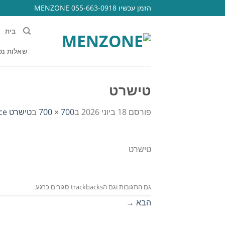
Ski
הזמן עכשיו 055-663-0918 MENZONE
t
conten
בית
שאלות נפ
טישרט
פורסם
18 ביוני 2026
ב
700 × 700
ב
טישרט peace תגית מאחור 452
טישרט
גם התגובות וגם הtrackbacks סגורים כרגע.
הבא
→