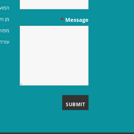
המוע
מן הע
*
Message
מפור
עזרה