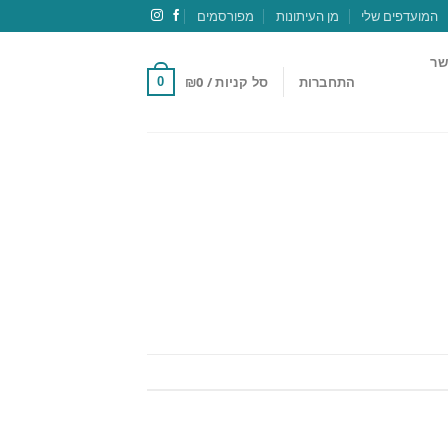
המועדפים שלי
מן העיתונות
מפורסמים
שר
התחברות
סל קניות /
0
₪
0