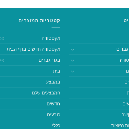
ט
קטגוריות המוצרים
אקססוריז
(365)
גברים
אקססוריז חדשים בדף הבית
וריז
בגדי גברים
(542)
ם
בית
ם
במבצע
המבצעים שלנו
ים
חדשים
קשר
כובעים
ת נפוצות
כללי