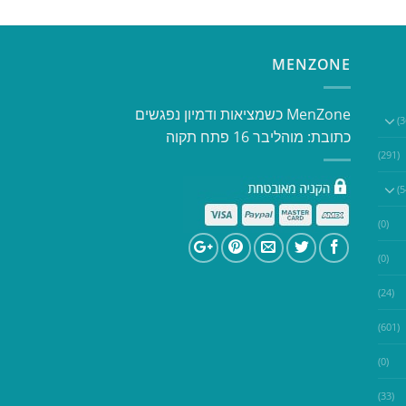
MENZONE
​​MenZone כשמציאות ודמיון נפגשים​
כתובת: מוהליבר 16 פתח תקוה
(291)
(0)
(0)
(24)
(601)
(0)
(33)