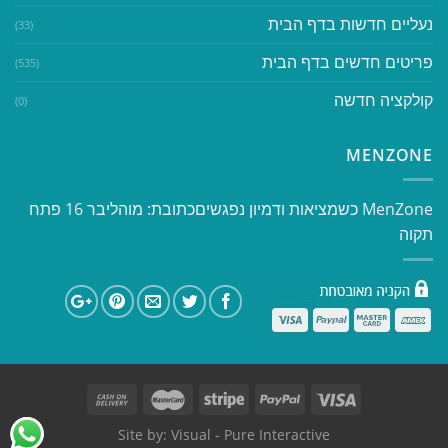
נעליים חדשות בדף הבית
(33)
פריטים חדשים בדף הבית
(535)
קולקציה חדשה
(0)
MENZONE
​​MenZone כשמציאות ודמיון נפגשים​ כתובת: מוהליבר 16 פתח
תקוה
Site by:
Visual
- Pure Interactive