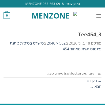
Ski
הזמן עכשיו 055-663-0918 MENZONE
t
conten
0
Tee454_3
פורסם
18 ביוני 2026
ב
582 × 2048
ב
טישרט בסיסית כותנת
פיגמנט תגית מאחור 454
גם התגובות וגם הtrackbacks סגורים כרגע.
←
הקודם
הבא
→