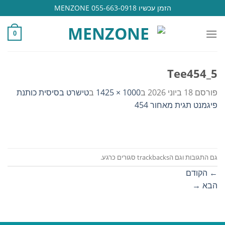
Ski
הזמן עכשיו 055-663-0918 MENZONE
t
conten
0
Tee454_5
פורסם
18 ביוני 2026
ב
1000 × 1425
ב
טישרט בסיסית כותנת
פיגמנט תגית מאחור 454
גם התגובות וגם הtrackbacks סגורים כרגע.
←
הקודם
הבא
→