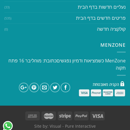
נעליים חדשות בדף הבית
(33)
פריטים חדשים בדף הבית
(535)
קולקציה חדשה
(0)
MENZONE
​​MenZone כשמציאות ודמיון נפגשים​ כתובת: מוהליבר 16 פתח
תקוה
Site by:
Visual
- Pure Interactive