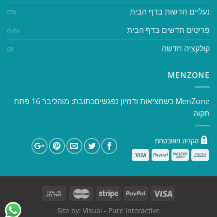
נעליים חדשות בדף הבית
(33)
פריטים חדשים בדף הבית
(535)
קולקציה חדשה
(0)
MENZONE
​​MenZone כשמציאות ודמיון נפגשים​ כתובת: מוהליבר 16 פתח
תקוה
Site by:
Visual
- Pure Interactive